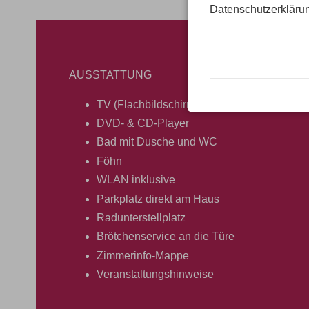
Datenschutzerkläru
AUSSTATTUNG
TV (Flachbildschirm)
DVD- & CD-Player
Bad mit Dusche und WC
Föhn
WLAN inklusive
Parkplatz direkt am Haus
Radunterstellplatz
Brötchenservice an die Türe
Zimmerinfo-Mappe
Veranstaltungshinweise