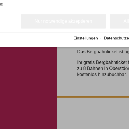
ng.
Nur notwendige akzeptieren
Al
Einstellungen
·
Datenschutze
BERGBAHNTICKET INK
Das Bergbahnticket ist be
Ihr gratis Bergbahnticket f
zu 8 Bahnen in Oberstdorf
kostenlos hinzubuchbar.