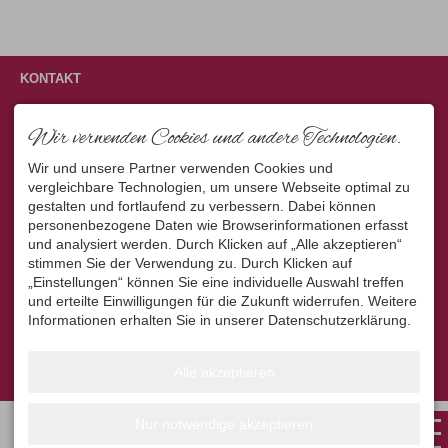
KONTAKT
Landhaus Hochfeichter
Wir verwenden Cookies und andere Technologien.
Georg Hasselberger
Wir und unsere Partner verwenden Cookies und
Zollstraße 4
vergleichbare Technologien, um unsere Webseite optimal zu
87561 Oberstdorf
gestalten und fortlaufend zu verbessern. Dabei können
DEUTSCHLAND
personenbezogene Daten wie Browserinformationen erfasst
Tel.
+49 8322 3180
und analysiert werden. Durch Klicken auf „Alle akzeptieren“
Fax +49 8322 8818
stimmen Sie der Verwendung zu. Durch Klicken auf
landhaus-hochfeichter@t-
„Einstellungen“ können Sie eine individuelle Auswahl treffen
online.de
und erteilte Einwilligungen für die Zukunft widerrufen. Weitere
Informationen erhalten Sie in unserer Datenschutzerklärung.
Impressum
Datenschutz
Barrierefreiheit
AGB
Cookie-Einstellungen
Erstellt mit
Tramino
Alle akzeptieren
Nur notwendige akzeptieren
Anfragen